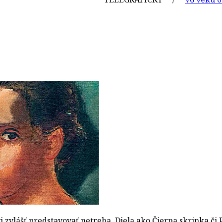
 zvlášť predstavovať netreba. Diela ako Čierna skrinka či