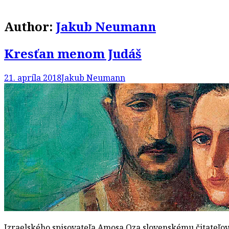
Author:
Jakub Neumann
Kresťan menom Judáš
21. apríla 2018
Jakub Neumann
Izraelského spisovateľa Amosa Oza slovenskému čitateľovi