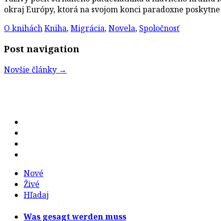
okraj Európy, ktorá na svojom konci paradoxne poskytne
O knihách
Kniha
,
Migrácia
,
Novela
,
Spoločnosť
Post navigation
Novšie články
→
Nové
Živé
Hľadaj
Was gesagt werden muss