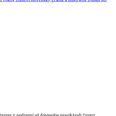
 Panter v podzemí už dávnejšie preukázali Ozovu