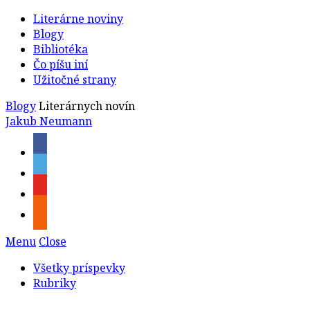
Literárne noviny
Blogy
Bibliotéka
Čo píšu iní
Užitočné strany
Blogy
Literárnych novín
Jakub Neumann
Menu
Close
Všetky príspevky
Rubriky