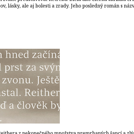
v, lásky, ale aj bolesti a zrady. Jeho posledný román s ná
 Reithera z nekonečného množstva premrhaných šancí a zl