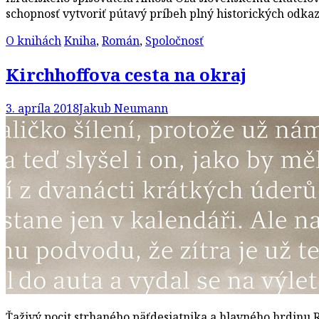
schopnosť vytvoriť pútavý príbeh plný historických odkazo
O knihách
Kniha
,
Román
,
Spoločnosť
Kirchhoffova cesta na okraj
3. apríla 2018
Jakub Neumann
Ťaživý pocit strhaného päťdesiatnika a hlavného hrdinu