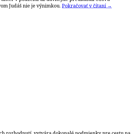
zvom Judáš nie je výnimkou.
Pokračovať v čítaní
→
ých rozhodnutí, vytvára dokonalé podmienky pre cestu na