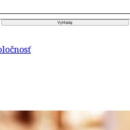
oločnosť