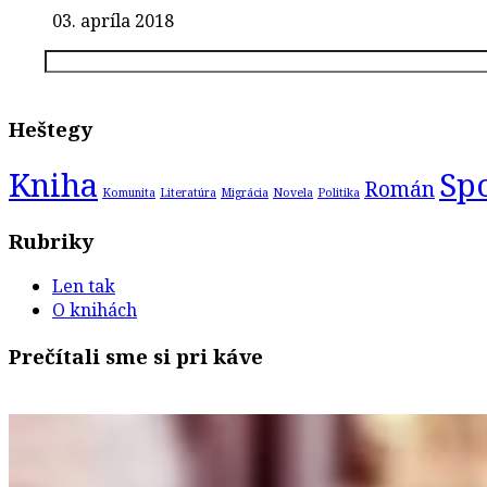
03. apríla 2018
Heštegy
Kniha
Sp
Román
Komunita
Literatúra
Migrácia
Novela
Politika
Rubriky
Len tak
O knihách
Prečítali sme si pri káve