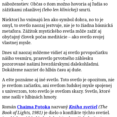
náboženstiev. Občas o ňom možno hovoria aj ľudia so
zážitkami zdanlivej
(lebo len klinickej)
smrti.
Niektorí ho vnímajú len ako symbol dobra, no to je
omyl, to svetlo naozaj jestvuje, nie je to žiadna básnická
metafora. Zážitok mystického svetla môže zažiť aj
obyčajný človek počas meditácie – ako svetlo svojej
vlastnej mysle.
Dnes už naozaj môžeme vidieť aj svetlo prvopočiatku
nášho vesmíru, prasvetlo prvotného záblesku
pozorované našimi hvezdárskymi ďalekohľadmi.
Dokážeme nazrieť do hlbín času aj duše.
A ešte poznáme aj iné svetlo. Toto svetlo je opozitom, nie
je svetlom začiatku, ani svetlom ľudskej mysle spojenej
s univerzom, toto svetlo je svetlom skazy. Svetlo, ktoré
sme našli v hlbinách hmoty.
Román
Chaima Potoka
nazvaný
Kniha svetiel
(The
Book of Lights, 1981)
je dielo o konflikte týchto svetiel.