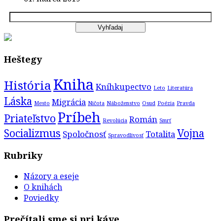
Heštegy
Kniha
História
Kníhkupectvo
Leto
Literatúra
Láska
Migrácia
Mesto
Ničota
Náboženstvo
Osud
Poézia
Pravda
Príbeh
Priateľstvo
Román
Revolúcia
Smrť
Socializmus
Vojna
Spoločnosť
Totalita
Spravodlivosť
Rubriky
Názory a eseje
O knihách
Poviedky
Prečítali sme si pri káve