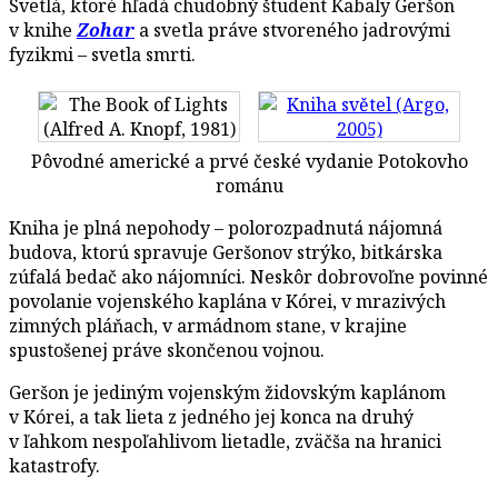
Svetlá, ktoré hľadá chudobný študent Kabaly Geršon
v knihe
Zohar
a svetla práve stvoreného jadrovými
fyzikmi – svetla smrti.
Pôvodné americké a prvé české vydanie Potokovho
románu
Kniha je plná nepohody – polorozpadnutá nájomná
budova, ktorú spravuje Geršonov strýko, bitkárska
zúfalá bedač ako nájomníci. Neskôr dobrovoľne povinné
povolanie vojenského kaplána v Kórei, v mrazivých
zimných pláňach, v armádnom stane, v krajine
spustošenej práve skončenou vojnou.
Geršon je jediným vojenským židovským kaplánom
v Kórei, a tak lieta z jedného jej konca na druhý
v ľahkom nespoľahlivom lietadle, zväčša na hranici
katastrofy.