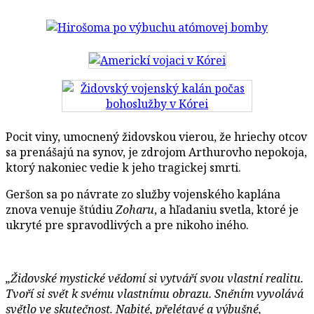
Pocit viny, umocnený židovskou vierou, že hriechy otcov
sa prenášajú na synov, je zdrojom Arthurovho nepokoja,
ktorý nakoniec vedie k jeho tragickej smrti.
Geršon sa po návrate zo služby vojenského kaplána
znova venuje štúdiu
Zoharu
, a hľadaniu svetla, ktoré je
ukryté pre spravodlivých a pre nikoho iného.
„Židovské mystické vědomí si vytváří svou vlastní realitu.
Tvoří si svět k svému vlastnímu obrazu. Sněním vyvolává
světlo ve skutečnost. Nabité, přelétavé a výbušné,