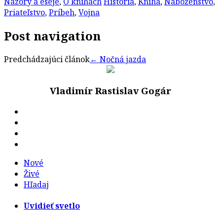
Názory a eseje
,
O knihách
História
,
Kniha
,
Náboženstvo
,
Priateľstvo
,
Príbeh
,
Vojna
Post navigation
Predchádzajúci článok
←
Nočná jazda
Vladimír Rastislav Gogár
Nové
Živé
Hľadaj
Uvidieť svetlo