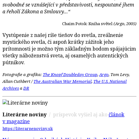
svobodně se vznášející v představivosti, nespoutané jhem
a řeholí Zákona a Smlouvy…“
Chaim Potok: Kniha světel
(Argo, 2005)
Vystúpenie z našej ríše tieňov do svetla, zreálnenie
mystického svetla, či aspoň krátky zážitok jeho
prítomnosti je možno tým základným bodom spájajúcim
všetky náboženstvá sveta, aj osamelých autentických
pútnikov.
Fotografie a grafika:
The Knopf Doubleday Group
,
Argo
, Tom Levy,
Allan Cuthbert /
The Australian War Memorial
,
The U.S. National
Archives
a
DR
Literárne noviny
/ príspevok vyšiel aj ako
článok
v magazíne
https://literarnenoviny.sk