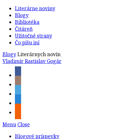
Literárne noviny
Blogy
Bibliotéka
Čitáreň
Užitočné strany
Čo píšu iní
Blogy
Literárnych novín
Vladimír Rastislav Gogár
Menu
Close
Blogové príspevky