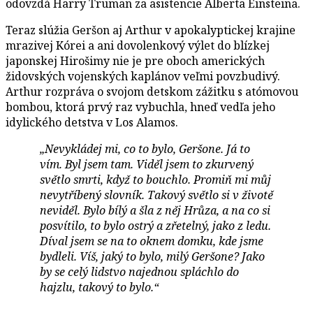
odovzdá Harry Truman za asistencie Alberta Einsteina.
Teraz slúžia Geršon aj Arthur v apokalyptickej krajine
mrazivej Kórei a ani dovolenkový výlet do blízkej
japonskej Hirošimy nie je pre oboch amerických
židovských vojenských kaplánov veľmi povzbudivý.
Arthur rozpráva o svojom detskom zážitku s atómovou
bombou, ktorá prvý raz vybuchla, hneď vedľa jeho
idylického detstva v Los Alamos.
„Nevykládej mi, co to bylo, Geršone. Já to
vím. Byl jsem tam. Viděl jsem to zkurvený
světlo smrti, když to bouchlo. Promiň mi můj
nevytříbený slovník. Takový světlo si v životě
neviděl. Bylo bílý a šla z něj Hrůza, a na co si
posvítilo, to bylo ostrý a zřetelný, jako z ledu.
Díval jsem se na to oknem domku, kde jsme
bydleli. Víš, jaký to bylo, milý Geršone? Jako
by se celý lidstvo najednou spláchlo do
hajzlu, takový to bylo.“