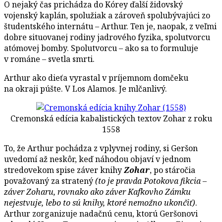
O nejaký čas prichádza do Kórey ďalší židovský
vojenský kaplán, spolužiak a zároveň spolubývajúci zo
študentského internátu – Arthur. Ten je, naopak, z veľmi
dobre situovanej rodiny jadrového fyzika, spolutvorcu
atómovej bomby. Spolutvorcu – ako sa to formuluje
v románe – svetla smrti.
Arthur ako dieťa vyrastal v príjemnom domčeku
na okraji púšte. V Los Alamos. Je mlčanlivý.
Cremonská edícia kabalistických textov Zohar z roku
1558
To, že Arthur pochádza z vplyvnej rodiny, si Geršon
uvedomí až neskôr, keď náhodou objaví v jednom
stredovekom spise záver knihy
Zohar
, po stáročia
považovaný za stratený
(to je pravda Potokova fikcia –
záver Zoharu, rovnako ako záver Kafkovho Zámku
nejestvuje, lebo to sú knihy, ktoré nemožno ukončiť)
.
Arthur zorganizuje nadačnú cenu, ktorú Geršonovi