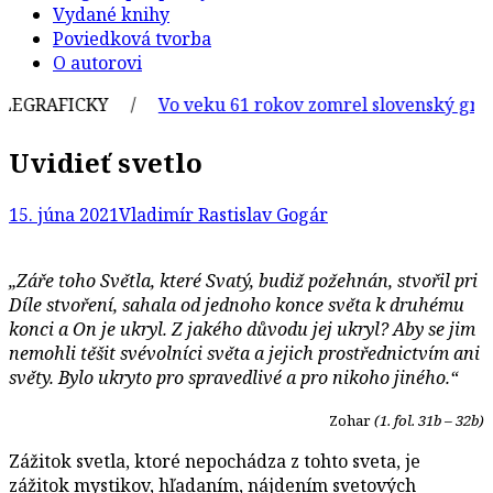
Vydané knihy
Poviedková tvorba
O autorovi
EGRAFICKY /
Vo veku 61 rokov zomrel slovenský grafik a
Uvidieť svetlo
15. júna 2021
Vladimír Rastislav Gogár
„Záře toho Světla, které Svatý, budiž požehnán, stvořil pri
Díle stvoření, sahala od jednoho konce světa k druhému
konci a On je ukryl. Z jakého důvodu jej ukryl? Aby se jim
nemohli těšit svévolníci světa a jejich prostřednictvím ani
světy. Bylo ukryto pro spravedlivé a pro nikoho jiného.“
Zohar
(1. fol. 31b – 32b)
Zážitok svetla, ktoré nepochádza z tohto sveta, je
zážitok mystikov, hľadaním, nájdením svetových