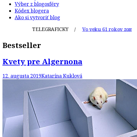
Výber z blogosféry
Kódex blogera
Ako si vytvoriť blog
TELEGRAFICKY /
Vo veku 61 rokov zomrel sl
Bestseller
Kvety pre Algernona
12. augusta 2019
Katarína Kuklová