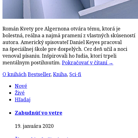
Román Kvety pre Algernona otvára tému, ktorá je
bolestná, reálna a najmä pramení z vlastných skúseností
autora. Americký spisovateľ Daniel Keyes pracoval
na špeciálnej škole pre dospelých. Cez deň učil a noci
venoval písaniu. Inšpirovali ho ľudia, ktorí trpeli
mentálnym postihnutím.
Pokračovať v čítaní
→
O knihách
Bestseller
,
Kniha
,
Sci-fi
Nové
Živé
Hľadaj
Zabudnúť vo vetre
19. januára 2020