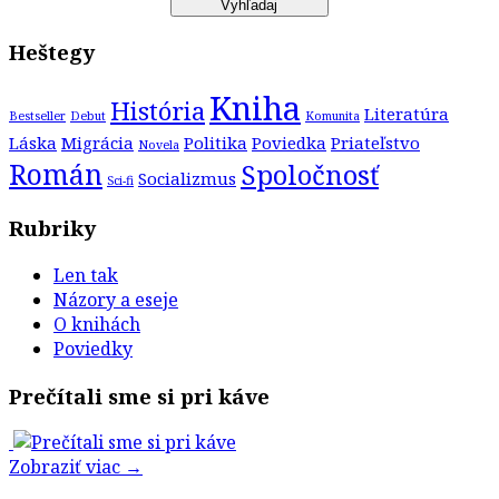
Heštegy
Kniha
História
Literatúra
Bestseller
Debut
Komunita
Láska
Migrácia
Politika
Poviedka
Priateľstvo
Novela
Román
Spoločnosť
Socializmus
Sci-fi
Rubriky
Len tak
Názory a eseje
O knihách
Poviedky
Prečítali sme si pri káve
Zobraziť viac →