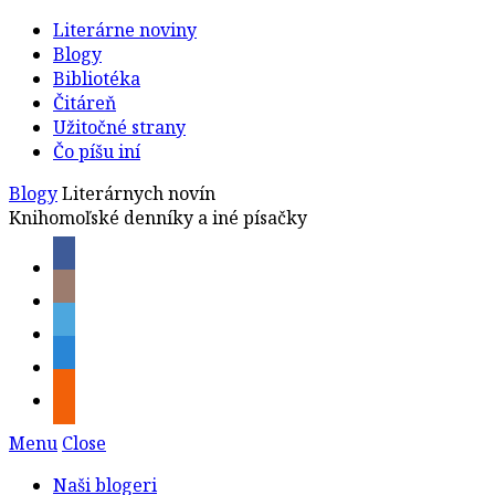
Literárne noviny
Blogy
Bibliotéka
Čitáreň
Užitočné strany
Čo píšu iní
Blogy
Literárnych novín
Knihomoľské denníky a iné písačky
Menu
Close
Naši blogeri