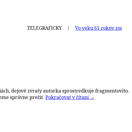
TELEGRAFICKY /
Vo veku 61 rokov zomrel sl
ách, dejové zvraty autorka sprostredkuje fragmentovito.
ieme správne prežiť.
Pokračovať v čítaní
→