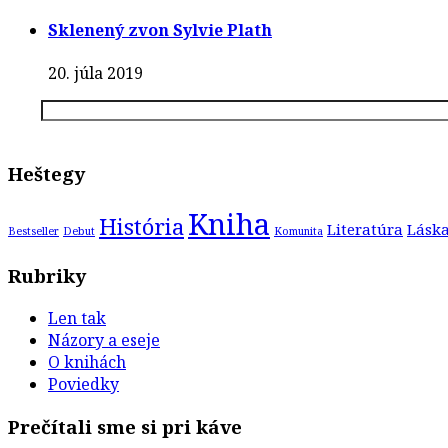
Sklenený zvon Sylvie Plath
20. júla 2019
Heštegy
Kniha
História
Literatúra
Lásk
Bestseller
Debut
Komunita
Rubriky
Len tak
Názory a eseje
O knihách
Poviedky
Prečítali sme si pri káve