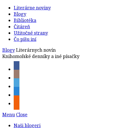
Literárne noviny
Blogy
Bibliotéka
Čitáreň
Užitočné strany
Čo píšu iní
Blogy
Literárnych novín
Knihomoľské denníky a iné písačky
Menu
Close
Naši blogeri