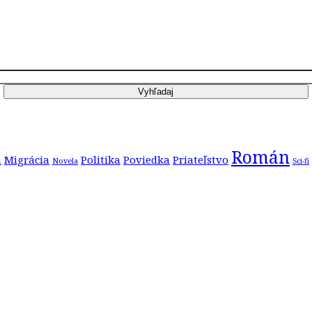
Román
a
Migrácia
Politika
Poviedka
Priateľstvo
Novela
Sci-fi