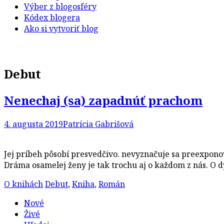
Výber z blogosféry
Kódex blogera
Ako si vytvoriť blog
Debut
Nenechaj (sa) zapadnúť prachom
4. augusta 2019
Patrícia Gabrišová
Jej príbeh pôsobí presvedčivo. nevyznačuje sa preexpono
Dráma osamelej ženy je tak trochu aj o každom z nás. O d
O knihách
Debut
,
Kniha
,
Román
Nové
Živé