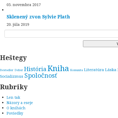
03. novembra 2017
Sklenený zvon Sylvie Plath
20. júla 2019
Heštegy
Kniha
História
Literatúra
Láska
Bestseller
Debut
Komunita
Spoločnosť
Socializmus
Rubriky
Len tak
Názory a eseje
O knihách
Poviedky