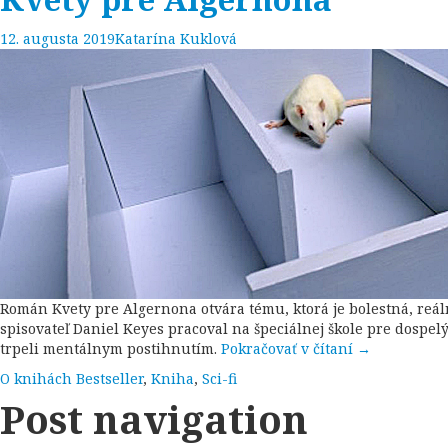
12. augusta 2019
Katarína Kuklová
Román Kvety pre Algernona otvára tému, ktorá je bolestná, reá
spisovateľ Daniel Keyes pracoval na špeciálnej škole pre dospelýc
trpeli mentálnym postihnutím.
Pokračovať v čítaní
→
O knihách
Bestseller
,
Kniha
,
Sci-fi
Post navigation