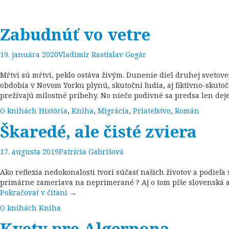
Zabudnúť vo vetre
19. januára 2020
Vladimír Rastislav Gogár
Mŕtvi sú mŕtvi, peklo ostáva živým. Dunenie diel druhej svetove
obdobia v Novom Yorku plynú, skutoční ľudia, aj fiktívno-skut
prežívajú milostné príbehy. No niečo podivné sa predsa len dej
O knihách
História
,
Kniha
,
Migrácia
,
Priateľstvo
,
Román
Škaredé, ale čisté zviera
17. augusta 2019
Patrícia Gabrišová
Ako reflexia nedokonalosti tvorí súčasť našich životov a podieľa 
primárne zameriava na neprimerané ? Aj o tom píše slovenská au
Pokračovať v čítaní
→
O knihách
Kniha
Kvety pre Algernona