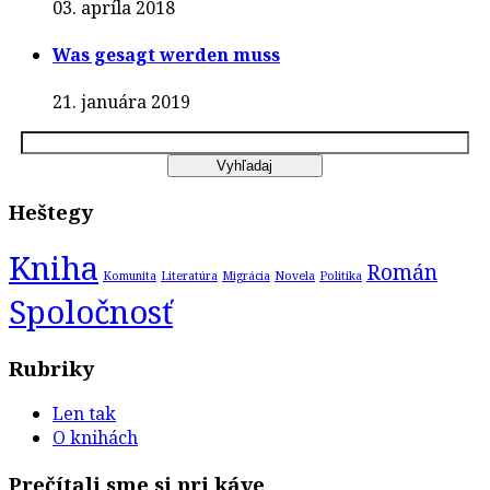
03. apríla 2018
Was gesagt werden muss
21. januára 2019
Heštegy
Kniha
Román
Komunita
Literatúra
Migrácia
Novela
Politika
Spoločnosť
Rubriky
Len tak
O knihách
Prečítali sme si pri káve