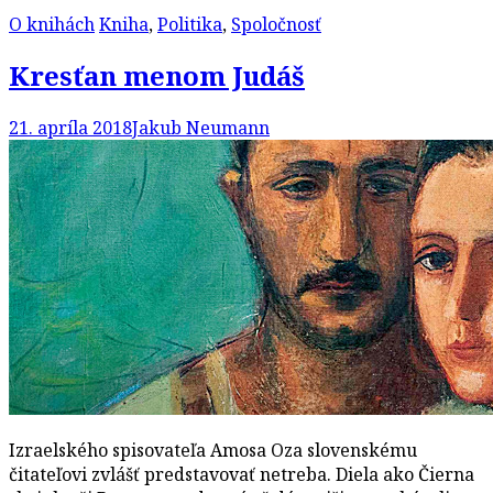
O knihách
Kniha
,
Politika
,
Spoločnosť
Kresťan menom Judáš
21. apríla 2018
Jakub Neumann
Izraelského spisovateľa Amosa Oza slovenskému
čitateľovi zvlášť predstavovať netreba. Diela ako Čierna