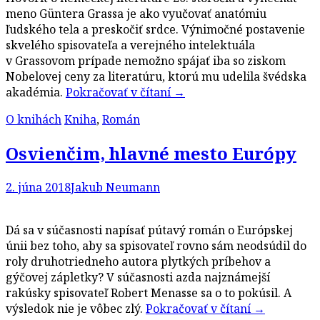
meno Güntera Grassa je ako vyučovať anatómiu
ľudského tela a preskočiť srdce. Výnimočné postavenie
skvelého spisovateľa a verejného intelektuála
v Grassovom prípade nemožno spájať iba so ziskom
Nobelovej ceny za literatúru, ktorú mu udelila švédska
akadémia.
Pokračovať v čítaní
→
O knihách
Kniha
,
Román
Osvienčim, hlavné mesto Európy
2. júna 2018
Jakub Neumann
Dá sa v súčasnosti napísať pútavý román o Európskej
únii bez toho, aby sa spisovateľ rovno sám neodsúdil do
roly druhotriedneho autora plytkých príbehov a
gýčovej zápletky? V súčasnosti azda najznámejší
rakúsky spisovateľ Robert Menasse sa o to pokúsil. A
výsledok nie je vôbec zlý.
Pokračovať v čítaní
→