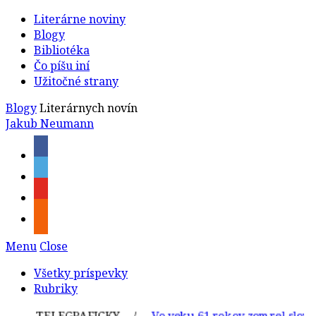
Literárne noviny
Blogy
Bibliotéka
Čo píšu iní
Užitočné strany
Blogy
Literárnych novín
Jakub Neumann
Menu
Close
Všetky príspevky
Rubriky
TELEGRAFICKY /
Vo veku 61 rokov zomrel slovenský 