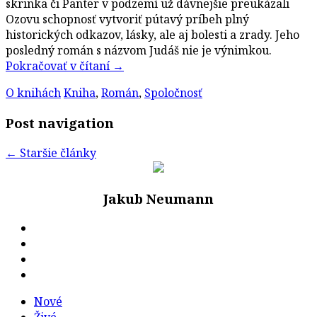
skrinka či Panter v podzemí už dávnejšie preukázali
Ozovu schopnosť vytvoriť pútavý príbeh plný
historických odkazov, lásky, ale aj bolesti a zrady. Jeho
posledný román s názvom Judáš nie je výnimkou.
Pokračovať v čítaní
→
O knihách
Kniha
,
Román
,
Spoločnosť
Post navigation
←
Staršie články
Jakub Neumann
Nové