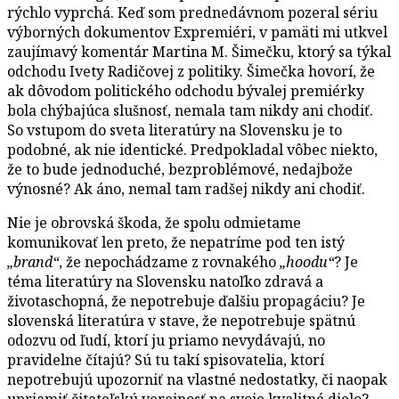
rýchlo vyprchá. Keď som prednedávnom pozeral sériu
výborných dokumentov Expremiéri, v pamäti mi utkvel
zaujímavý komentár Martina M. Šimečku, ktorý sa týkal
odchodu Ivety Radičovej z politiky. Šimečka hovorí, že
ak dôvodom politického odchodu bývalej premiérky
bola chýbajúca slušnosť, nemala tam nikdy ani chodiť.
So vstupom do sveta literatúry na Slovensku je to
podobné, ak nie identické. Predpokladal vôbec niekto,
že to bude jednoduché, bezproblémové, nedajbože
výnosné? Ak áno, nemal tam radšej nikdy ani chodiť.
Nie je obrovská škoda, že spolu odmietame
komunikovať len preto, že nepatríme pod ten istý
„brand“
, že nepochádzame z rovnakého
„hoodu“
? Je
téma literatúry na Slovensku natoľko zdravá a
životaschopná, že nepotrebuje ďalšiu propagáciu? Je
slovenská literatúra v stave, že nepotrebuje spätnú
odozvu od ľudí, ktorí ju priamo nevydávajú, no
pravidelne čítajú? Sú tu takí spisovatelia, ktorí
nepotrebujú upozorniť na vlastné nedostatky, či naopak
upriamiť čitateľskú verejnosť na svoje kvalitné dielo?