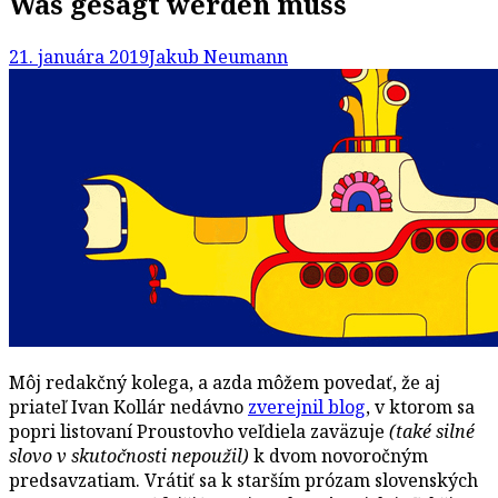
Was gesagt werden muss
21. januára 2019
Jakub Neumann
Môj redakčný kolega, a azda môžem povedať, že aj
priateľ Ivan Kollár nedávno
zverejnil blog
, v ktorom sa
popri listovaní Proustovho veľdiela zaväzuje
(také silné
slovo v skutočnosti nepoužil)
k dvom novoročným
predsavzatiam. Vrátiť sa k starším prózam slovenských