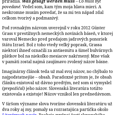
priradila.
Was gesagt werden muss
– Čo musí byť
povedané
. Vedel som, kam tým moja hlava mieri. A
neskromne musím povedať, že sa mi ten nápad zdal
celkom tvorivý a podmanivý.
Pod rovnakým názvom uverejnil v roku 2012 Günter
Grass v prestížnych nemeckých novinách báseň, v ktorej
varoval Nemecko pred predajom jadrových ponoriek
štátu Izrael. Bol z toho vtedy veľký poprask, Grassa
niektorí ihneď označili za antisemitu a šimeľ bulvárnych
plátkov bol na niekoľko mesiacov nakŕmený. Mne však
v pamäti zostal najmä zaujímavo zvolený názov básne.
Imaginárny článok teda už mal svoj názov, no chýbalo to
najpodstatnejšie – obsah. Paradoxné pritom je, že obsah
článku existoval už dávno predtým, než som si vymyslel
(prepožičal)
jeho názov. Slovenská literatúra totižto
existovala a existuje! Názov vznikol len prednedávnom.
V širšom význame slova tvoríme slovenskú literatúru už
dva roky aj my, pomaly sa rozrastajúca partička okolo
Literárnych novín
. Reakcie zvyšnej časti slovenského