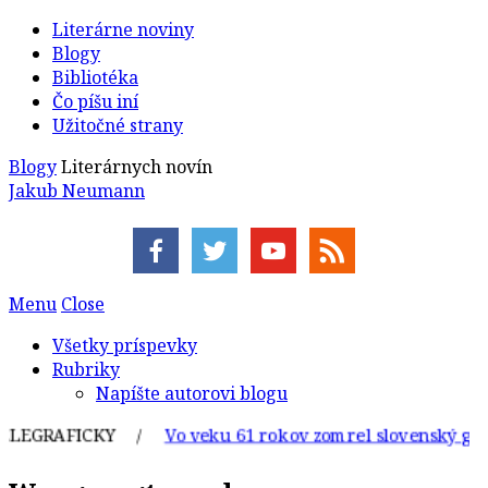
Literárne noviny
Blogy
Bibliotéka
Čo píšu iní
Užitočné strany
Blogy
Literárnych novín
Jakub Neumann
Menu
Close
Všetky príspevky
Rubriky
Napíšte autorovi blogu
RAFICKY /
Vo veku 61 rokov zomrel slovenský grafik a i