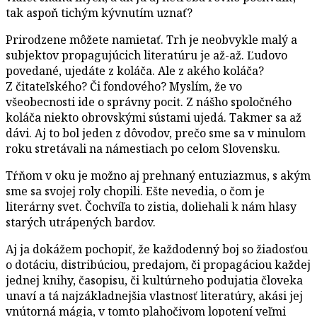
tak aspoň tichým kývnutím uznať?
Prirodzene môžete namietať. Trh je neobvykle malý a
subjektov propagujúcich literatúru je až-až. Ľudovo
povedané, ujedáte z koláča. Ale z akého koláča?
Z čitateľského? Či fondového? Myslím, že vo
všeobecnosti ide o správny pocit. Z nášho spoločného
koláča niekto obrovskými sústami ujedá. Takmer sa až
dávi. Aj to bol jeden z dôvodov, prečo sme sa v minulom
roku stretávali na námestiach po celom Slovensku.
Tŕňom v oku je možno aj prehnaný entuziazmus, s akým
sme sa svojej roly chopili. Ešte nevedia, o čom je
literárny svet. Čochvíľa to zistia, doliehali k nám hlasy
starých utrápených bardov.
Aj ja dokážem pochopiť, že každodenný boj so žiadosťou
o dotáciu, distribúciou, predajom, či propagáciou každej
jednej knihy, časopisu, či kultúrneho podujatia človeka
unaví a tá najzákladnejšia vlastnosť literatúry, akási jej
vnútorná mágia, v tomto plahočivom lopotení veľmi