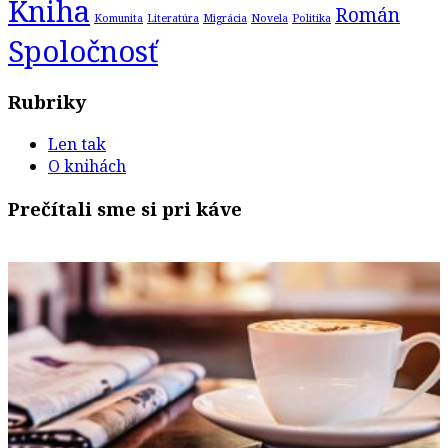
Kniha
Román
Komunita
Literatúra
Migrácia
Novela
Politika
Spoločnosť
Rubriky
Len tak
O knihách
Prečítali sme si pri káve