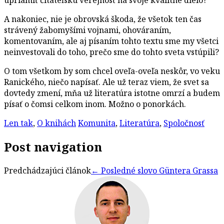
A nakoniec, nie je obrovská škoda, že všetok ten čas
strávený žabomyšími vojnami, ohováraním,
komentovaním, ale aj písaním tohto textu sme my všetci
neinvestovali do toho, prečo sme do tohto sveta vstúpili?
O tom všetkom by som chcel oveľa-oveľa neskôr, vo veku
Ranického, niečo napísať. Ale už teraz viem, že svet sa
dovtedy zmení, mňa už literatúra istotne omrzí a budem
písať o čomsi celkom inom. Možno o ponorkách.
Len tak
,
O knihách
Komunita
,
Literatúra
,
Spoločnosť
Post navigation
Predchádzajúci článok
←
Posledné slovo Güntera Grassa