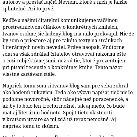
autorov a prestať fajčiť. Neviem, ktoré z nich je ľahšie
splniteľné. Asi to prvé.
Keďže s našimi čitateľmi komunikujeme väčšinou
prostredníctvom článkov o konkrétnych knihách,
Ivanov osobnejšie ladený blog ma milo prekvapil. Nie že
by som o priestore aj pre takéto texty na stránkach
Literárnych novín nevedel. Práve naopak. Vnútorne
som sa však zdráhal čitateľov otravovať názormi ešte
o čosi subjektívnejšími, než sú tie, ktoré prezentujem
pri písaní recenzie o konkrétnej knihe. Tento názor
vlastne zastávam stále.
Napriek tomu som si Ivanov blog sám pre seba zobral
ako hodenú rukavicu. Teda ako výzvu napísať tiež niečo
podobne novoročné, skôr nádejné než porazenecké, a
ak by to bolo len trochu možné, tak aj niečo, čo bude
mať aj literárnu hodnotu. Spojiť tieto vlastnosti
v kratšom útvare sa mi zdá už teraz nemožné. Aj
napriek tomu to skúsim.