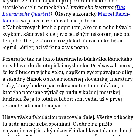
Myslím, že mi to napadlo pri pozeraní niektorého
staršieho dielu nemeckého
Literárneho kvarteta (
Das
Literarische Quartett
)
. Úžasný a ikonický
Marcel Reich-
Ranicki
sa práve rozohňoval nad jednou
z Nabokovových kníh a popri tom, ako to u neho bývalo
zvykom, kádroval kolegov s odlišným názorom, než bol
ten jeho. Diel, v ktorom rozplakal literárnu kritičku
Sigrid Löffler, asi väčšina z vás pozná.
Pozerajúc tak na tohto literárneho búrliváka Ranického
mi v hlave skrsla utopická myšlienka. Predsavzal som si,
že keď budem v jeho veku, napíšem vyčerpávajúco dlhý
a zásadný článok o stave modernej slovenskej literatúry.
Taký, ktorý bude o pár rokov maturitnou otázkou, a
ktorého popísané výtlačky budú v každej mestskej
knižnici. Že je to totálna blbosť som vedel už v prvej
sekunde, ako mi to napadlo.
Hlava však s fabuláciou pracovala ďalej. Všetky odbočky
tu azda ani netreba spomínať. Osobne mi prišlo
najzaujímavejšie, aký názov článku hlava takmer ihneď