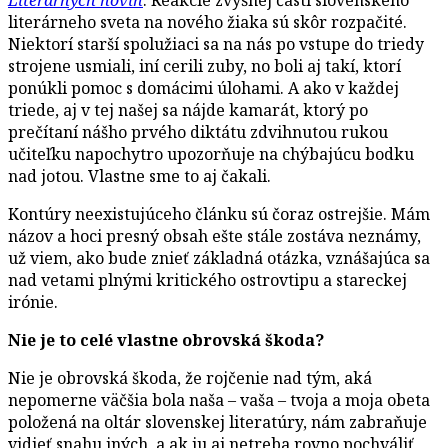
literárneho sveta na nového žiaka sú skôr rozpačité.
Niektorí starší spolužiaci sa na nás po vstupe do triedy
strojene usmiali, iní cerili zuby, no boli aj takí, ktorí
ponúkli pomoc s domácimi úlohami. A ako v každej
triede, aj v tej našej sa nájde kamarát, ktorý po
prečítaní nášho prvého diktátu zdvihnutou rukou
učiteľku napochytro upozorňuje na chýbajúcu bodku
nad jotou. Vlastne sme to aj čakali.
Kontúry neexistujúceho článku sú čoraz ostrejšie. Mám
názov a hoci presný obsah ešte stále zostáva neznámy,
už viem, ako bude znieť základná otázka, vznášajúca sa
nad vetami plnými kritického ostrovtipu a stareckej
irónie.
Nie je to celé vlastne obrovská škoda?
Nie je obrovská škoda, že rojčenie nad tým, aká
nepomerne väčšia bola naša – vaša – tvoja a moja obeta
položená na oltár slovenskej literatúry, nám zabraňuje
vidieť snahu iných, a ak ju aj netreba rovno pochváliť,