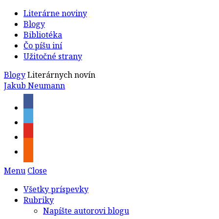
Literárne noviny
Blogy
Bibliotéka
Čo píšu iní
Užitočné strany
Blogy
Literárnych novín
Jakub Neumann
Menu
Close
Všetky príspevky
Rubriky
Napíšte autorovi blogu