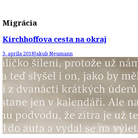
Migrácia
Kirchhoffova cesta na okraj
3. apríla 2018
Jakub Neumann