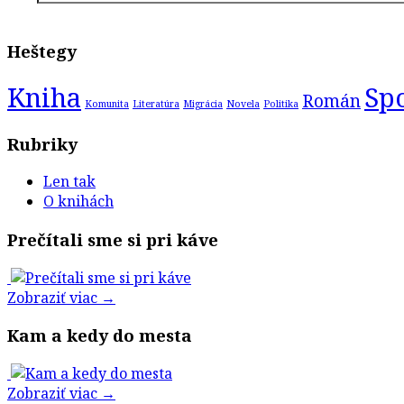
Heštegy
Kniha
Sp
Román
Komunita
Literatúra
Migrácia
Novela
Politika
Rubriky
Len tak
O knihách
Prečítali sme si pri káve
Zobraziť viac →
Kam a kedy do mesta
Zobraziť viac →