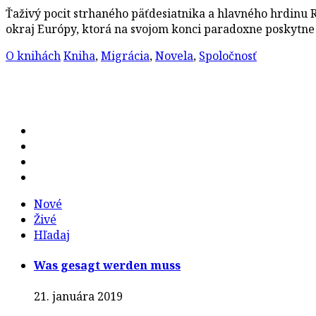
Ťaživý pocit strhaného päťdesiatnika a hlavného hrdinu
okraj Európy, ktorá na svojom konci paradoxne poskytne
O knihách
Kniha
,
Migrácia
,
Novela
,
Spoločnosť
Nové
Živé
Hľadaj
Was gesagt werden muss
21. januára 2019