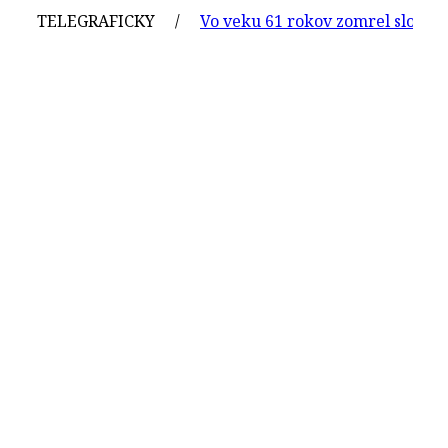
TELEGRAFICKY /
Vo veku 61 rokov zomrel slovenský gr